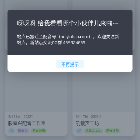
呀呀呀 给我看看哪个小伙伴儿来啦~~
5月5日 · 2022年
4月12日 · 2022年
站点已搬迁至配音号（peiyinhao.com），欢迎关注新
丽音留香
87Studio
站点，新站点交流QQ群 459324655
√√
丽音留香
配音地图
√√
87Studio
配音地图
不再提示
3月31日 · 2022年
3月17日 · 2022年
滕奎兴配音工作室
吼猴声工坊
√√
滕奎兴
配音地图
√√
吼猴声工坊
配音地图